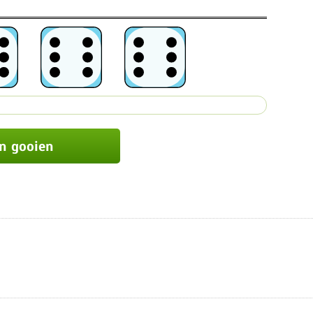
n gooien
n gooien
bbelstenen opnieuw gooien
n gooien
n gooien
Dobbelstenen niet opnieuw gooien
n gooien
Maximaal één keer
n gooien
Maximaal twee keer
n gooien
n gooien