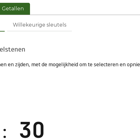
Getallen
Willekeurige sleutels
belstenen
en en zijden, met de mogelijkheid om te selecteren en opni
3O
 :