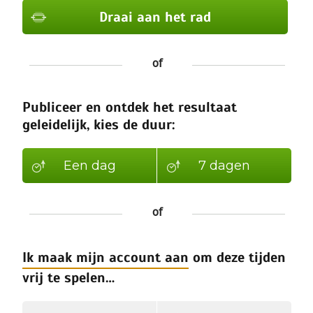
Draai aan het rad
Draai aan het rad
of
Draai aan het rad
Draai aan het rad
Publiceer en ontdek het resultaat
Draai aan het rad
geleidelijk, kies de duur:
Draai aan het rad
Draai aan het rad
Een dag
7 dagen
Draai aan het rad
of
Ik maak mijn account aan
om deze tijden
vrij te spelen…