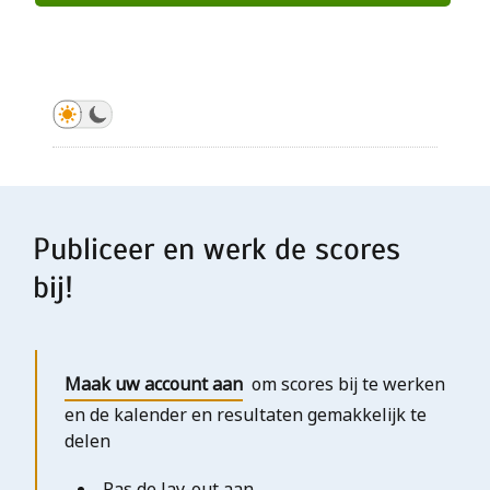
Schema aanmaken
Schema aanmaken
Schema aanmaken
Schema aanmaken
Schema aanmaken
Schema aanmaken
Schema aanmaken
Publiceer en werk de scores
bij!
Maak uw account aan
om scores bij te werken
en de kalender en resultaten gemakkelijk te
delen
Pas de lay-out aan,